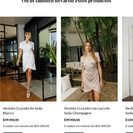
Otras también llevaron estos productos
Vestido Cruzado de Seda
Vestido Cruzado con Lazo de
Vest
Blanco
Seda Champagne
Seda
$99.900,00
$99.900,00
$109
3
cuotas sin interés de
$33.300,00
3
cuotas sin interés de
$33.300,00
3
cuot