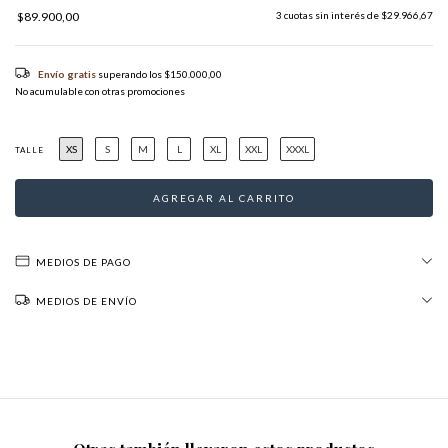
$89.900,00
3
cuotas sin interés de
$29.966,67
Envío gratis
superando los
$150.000,00
No acumulable con otras promociones
XS
S
M
L
XL
XXL
XXXL
TALLE
MEDIOS DE PAGO
MEDIOS DE ENVÍO