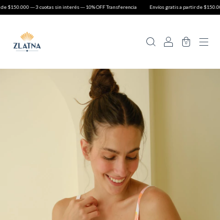
 --- 3 cuotas sin interés --- 10% OFF Transferencia
Envíos gratis a partir de $150.000 --- 3 cuot
0