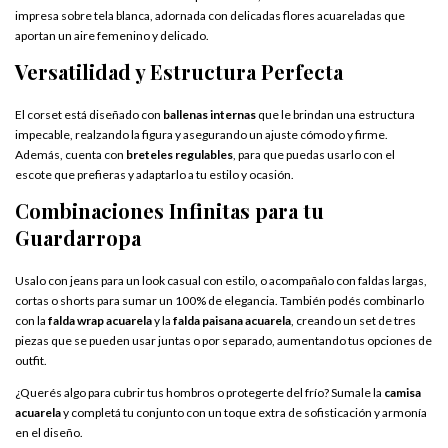
impresa sobre tela blanca, adornada con delicadas flores acuareladas que
aportan un aire femenino y delicado.
Versatilidad y Estructura Perfecta
El corset está diseñado con
ballenas internas
que le brindan una estructura
impecable, realzando la figura y asegurando un ajuste cómodo y firme.
Además, cuenta con
breteles regulables
, para que puedas usarlo con el
escote que prefieras y adaptarlo a tu estilo y ocasión.
Combinaciones Infinitas para tu
Guardarropa
Usalo con jeans para un look casual con estilo, o acompañalo con faldas largas,
cortas o shorts para sumar un 100% de elegancia. También podés combinarlo
con la
falda wrap acuarela
y la
falda paisana acuarela
, creando un set de tres
piezas que se pueden usar juntas o por separado, aumentando tus opciones de
outfit.
¿Querés algo para cubrir tus hombros o protegerte del frío? Sumale la
camisa
acuarela
y completá tu conjunto con un toque extra de sofisticación y armonía
en el diseño.