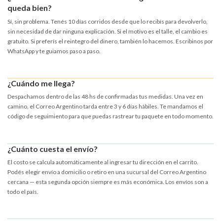
queda bien?
Sí, sin problema. Tenés 10 días corridos desde que lo recibís para devolverlo,
sin necesidad de dar ninguna explicación. Si el motivo es el talle, el cambio es
gratuito. Si preferís el reintegro del dinero, también lo hacemos. Escribinos por
WhatsApp y te guiamos paso a paso.
¿Cuándo me llega?
Despachamos dentro de las 48 hs de confirmadas tus medidas. Una vez en
camino, el Correo Argentino tarda entre 3 y 6 días hábiles. Te mandamos el
código de seguimiento para que puedas rastrear tu paquete en todo momento.
¿Cuánto cuesta el envío?
El costo se calcula automáticamente al ingresar tu dirección en el carrito.
Podés elegir envío a domicilio o retiro en una sucursal del Correo Argentino
cercana — esta segunda opción siempre es más económica. Los envíos son a
todo el país.