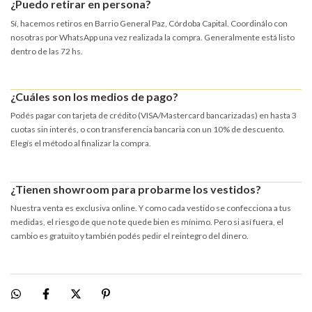
¿Puedo retirar en persona?
Sí, hacemos retiros en Barrio General Paz, Córdoba Capital. Coordinálo con
nosotras por WhatsApp una vez realizada la compra. Generalmente está listo
dentro de las 72 hs.
¿Cuáles son los medios de pago?
Podés pagar con tarjeta de crédito (VISA/Mastercard bancarizadas) en hasta 3
cuotas sin interés, o con transferencia bancaria con un 10% de descuento.
Elegís el método al finalizar la compra.
¿Tienen showroom para probarme los vestidos?
Nuestra venta es exclusiva online. Y como cada vestido se confecciona a tus
medidas, el riesgo de que no te quede bien es mínimo. Pero si así fuera, el
cambio es gratuito y también podés pedir el reintegro del dinero.