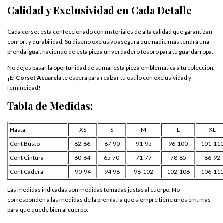
Calidad y Exclusividad en Cada Detalle
Cada corset está confeccionado con materiales de alta calidad que garantizan
confort y durabilidad. Su diseño exclusivo asegura que nadie más tendrá una
prenda igual, haciendo de esta pieza un verdadero tesoro para tu guardarropa.
No dejes pasar la oportunidad de sumar esta pieza emblemática a tu colección.
¡El
Corset Acuarela
te espera para realzar tu estilo con exclusividad y
femineidad!
Tabla de Medidas:
Hasta:
XS
S
M
L
XL
Cont Busto
82-86
87-90
91-95
96-100
101-11
Cont Cintura
60-64
65-70
71-77
78-85
86-92
Cont Cadera
90-94
94-98
98-102
102-106
106-11
Las medidas indicadas son medidas tomadas justas al cuerpo. No
corresponden a las medidas de la prenda, la que siempre tiene unos cm. mas
para que quede bien al cuerpo.