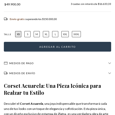
$49.900,00
3
cuotas sin interés de
$16.633,33
Envío gratis
superando los
$150.000,00
XS
S
M
XL
L
XXL
XXXL
TALLE
MEDIOS DE PAGO
MEDIOS DE ENVÍO
Corset Acuarela: Una Pieza Icónica para
Realzar tu Estilo
Descubrí el
Corset Acuarela
, una joya indispensable que transformará cada
uno de tus looks con un toque de elegancia y sofisticación. Esta pieza única,
con un diseño exclusivo de estampa de Zlatna, es una verdadera obra de arte