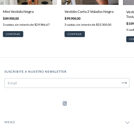
Mini Vestido Negro
Vestido Corto 2 Volados Negro
Vest
Tost
$89.900,00
$99.900,00
$109
3
cuotas sin interés de
$29.966,67
3
cuotas sin interés de
$33.300,00
3
cuot
COMPRAR
COMPRAR
CO
SUSCRIBITE A NUESTRO NEWSLETTER
MENÚ