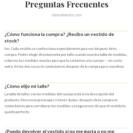
Preguntas Frecuentes
zlatnatienda.com
¿Cómo funciona la compra? ¿Recibo un vestido de
stock?
No. Cada vestido se confecciona especialmente para vos después de tu
compra. Podés elegir directamente por talle usando nuestra tabla de medidas,
o darnos tus medidas exactas para que lo cortemos a tu cuerpo — sin costo
extra. En los dos casos te contactamos después de la compra para coordinar.
¿Cómo elijo mi talle?
La tabla de talles con las medidas del cuerpo está en la descripción del
producto. Pero no te preocupes si tenés dudas: después de la compra te
contactamos para corroborar tus medidas y asegurarnos de que el vestido te
quede perfecto.
¿Puedo devolver el vestido si no me gusta o no me